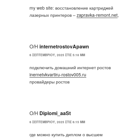
my web site: восстановление картриджей
лазерных принтеров –
zapravka-remont.net
,
Ο/Η
internetrostovApawn
6 ΣΕΠΤΕΜΒΡΊΟΥ, 2025 ΣΤΙΣ 5:18 ΜΜ
подключить домашний интернет ростов
inernetvkvartiru-rostov005.ru
провайдеры ростов
Ο/Η
Diplomi_aaSt
6 ΣΕΠΤΕΜΒΡΊΟΥ, 2025 ΣΤΙΣ 6:15 ΜΜ
где можно купить диплом о высшем