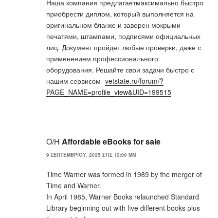
Наша компания предлагаетмаксимально быстро
приобрести диплом, который выполняется на
оригинальном бланке и заверен мокрыми
печатями, штампами, подписями официальных
лиц. Документ пройдет любые проверки, даже с
применением профессионального
оборудования. Решайте свои задачи быстро с
нашим сервисом-
vetstate.ru/forum/?
PAGE_NAME=profile_view&UID=199515
Ο/Η
Affordable eBooks for sale
9 ΣΕΠΤΕΜΒΡΊΟΥ, 2025 ΣΤΙΣ 12:00 ΜΜ
Time Warner was formed in 1989 by the merger of
Time and Warner.
In April 1985, Warner Books relaunched Standard
Library beginning out with five different books plus