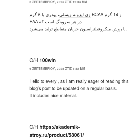
6 ΣΕΠΤΕΜΒΡΊΟΥ, 2025 ΣΤΙΣ 12:34 ΜΜ
وی ایزوله ویسلی
، پودری با 6 گرم BCAA و 14 گرم
EAA در هر سروینگ است که
با روش میکروفیلتراسیون جریان متقاطع تولید می‌شود.
Ο/Η
100win
6 ΣΕΠΤΕΜΒΡΊΟΥ, 2025 ΣΤΙΣ 1:32 ΜΜ
Hello to every , as I am really eager of reading this
blog’s post to be updated on a regular basis.
It includes nice material.
Ο/Η
https://akademik-
stroy.ru/product/58061/