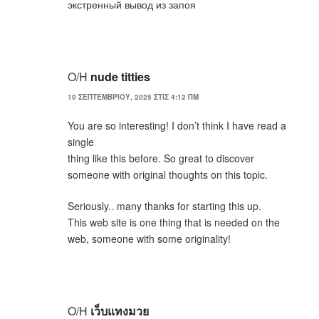
экстренный вывод из запоя
Ο/Η
nude titties
10 ΣΕΠΤΕΜΒΡΊΟΥ, 2025 ΣΤΙΣ 4:12 ΠΜ
You are so interesting! I don’t think I have read a
single
thing like this before. So great to discover
someone with original thoughts on this topic.
Seriously.. many thanks for starting this up.
This web site is one thing that is needed on the
web, someone with some originality!
Ο/Η
เว็บแทงมวย