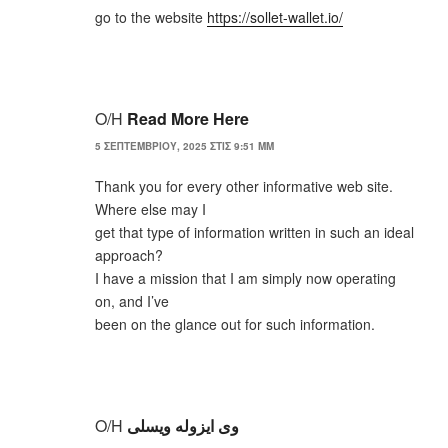
go to the website
https://sollet-wallet.io/
Ο/Η
Read More Here
5 ΣΕΠΤΕΜΒΡΊΟΥ, 2025 ΣΤΙΣ 9:51 ΜΜ
Thank you for every other informative web site.
Where else may I
get that type of information written in such an ideal
approach?
I have a mission that I am simply now operating
on, and I’ve
been on the glance out for such information.
Ο/Η
وی ایزوله ویسلی