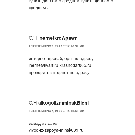
купить диплом о среднем
купить диплом о
среднем
.
Ο/Η
inernetkrdApawn
9 ΣΕΠΤΕΜΒΡΊΟΥ, 2025 ΣΤΙΣ 10:51 ΜΜ
интернет провайдеры по адресу
inernetvkvartiru-krasnodar005.ru
проверить интернет по адресу
Ο/Η
alkogolizmminskBleni
9 ΣΕΠΤΕΜΒΡΊΟΥ, 2025 ΣΤΙΣ 10:59 ΜΜ
вывод из запоя
vivod-iz-zapoya-minsk009.ru