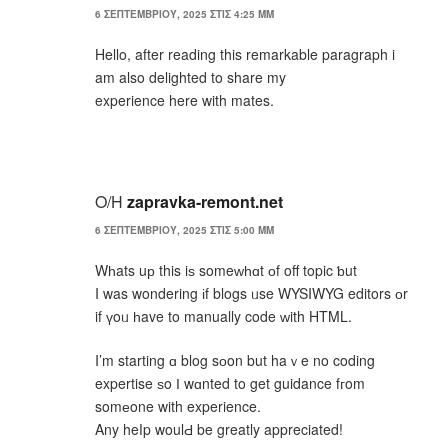
6 ΣΕΠΤΕΜΒΡΊΟΥ, 2025 ΣΤΙΣ 4:25 ΜΜ
Hello, after reading this remarkable paragraph i
am also delighted to share my
experience here with mates.
Ο/Η
zapravka-remont.net
6 ΣΕΠΤΕΜΒΡΊΟΥ, 2025 ΣΤΙΣ 5:00 ΜΜ
Wһats uр this iѕ someᴡһɑt оf off topic ƅut
I was wondering іf blogs ᥙse WYSIWYG editors оr
if үoᥙ һave to manually code ԝith HTML.
I’m starting ɑ blog sоon but haｖe no coding
expertise ѕο Ӏ wɑnted to get guidance fгom
somеone with experience.
Any heⅼp woulԀ be greatly appreciated!